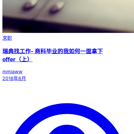
求职
瑞典找工作- 商科毕业的我如何一面拿下
offer（上）
m
miaww
2018年8月