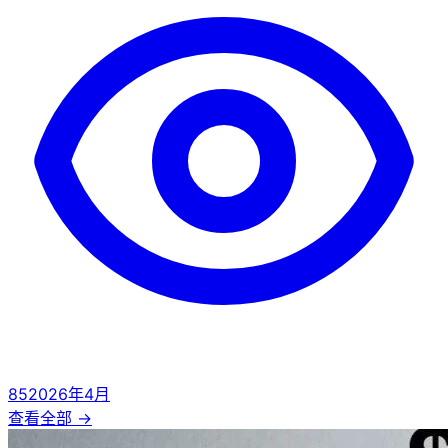
85
2026年4月
查看全部
→