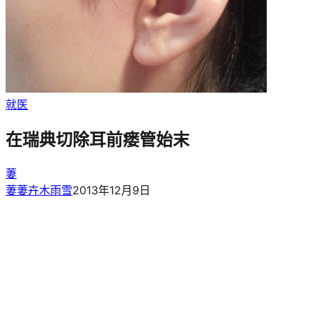
就医
在瑞典切除耳前瘘管始末
萋
萋萋卉木雨雪
2013年12月9日