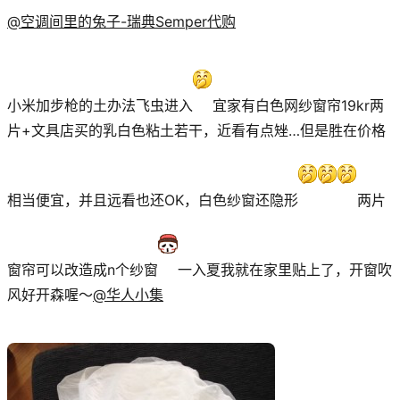
@空调间里的兔子-瑞典Semper代购
小米加步枪的土办法飞虫进入
宜家有白色网纱窗帘19kr两
片+文具店买的乳白色粘土若干，近看有点矬…但是胜在价格
相当便宜，并且远看也还OK，白色纱窗还隐形
两片
窗帘可以改造成n个纱窗
一入夏我就在家里贴上了，开窗吹
风好开森喔～
@华人小集