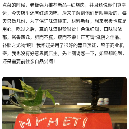
点菜的时候，老板强力推荐新品--红烧肉，并且还说你们真幸
运，今天店里还有红烧肉吃，后来了解到他们是限量版的，每
天只做几份，为了保证味道纯正、材料新鲜，想来老板也真是
用心。吃过之后，真的味道很赞很赞！色泽红润，口味很浓
郁，酱香四逸，肥而不腻，瘦而不柴！正可谓“滋阴之佳品、
补脑之尤物”啊！我怀疑是用了很好的器皿烹饪，鉴于商业机
密，我也没有好意思问店主。先上图诱惑一下，如果想吃到，
还是需要前往亲自品尝啊！