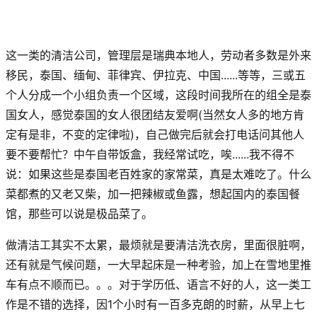
这一类的清洁公司，管理层是瑞典本地人，劳动者多数是外来
移民，泰国、缅甸、菲律宾、伊拉克、中国......等等，三或五
个人分成一个小组负责一个区域，这段时间我所在的组全是泰
国女人，感觉泰国的女人很团结友爱啊(当然女人多的地方肯
定有是非，不变的定律啦)，自己做完后就会打电话问其他人
要不要帮忙？中午自带饭盒，我经常试吃，唉......我不得不
说：如果这些是泰国老百姓家的家常菜，真是太难吃了。什么
菜都煮的又老又柴，加一把辣椒或鱼露，想起国内的泰国餐
馆，那些可以说是极品菜了。
做清洁工其实不太累，最烦就是要清洁洗衣房，里面很脏啊，
还有就是气候问题，一大早起床是一种考验，加上在雪地里推
车有点不顺而已。。。对于学历低、语言不好的人，这一类工
作是不错的选择，因1个小时有一百多克朗的时薪，从早上七