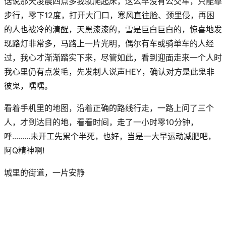
话说那天凌晨四点多我就爬起床，这么早没有公交车，只能靠
步行，零下12度，打开大门口，寒风直往脸、颈里侵，再困
的人也被冷的清醒，天黑漆漆的，雪是巨白巨白的，惊喜地发
现路灯非常多，马路上一片光明，偶尔有车或骑单车的人经
过，我心才渐渐踏实下来，尽管如此，看到迎面走来一个人时
我心里仍有点发毛，先发制人说声HEY，确认对方是此鬼非
彼鬼，嘿嘿。
看着手机里的地图，沿着正确的路线行走，一路上问了三个
人，才到达目的地，看看时间，走了一小时零10分钟，
呼.........未开工先累个半死，也好，当是一大早运动减肥吧，
阿Q精神啊!
城里的街道，一片安静