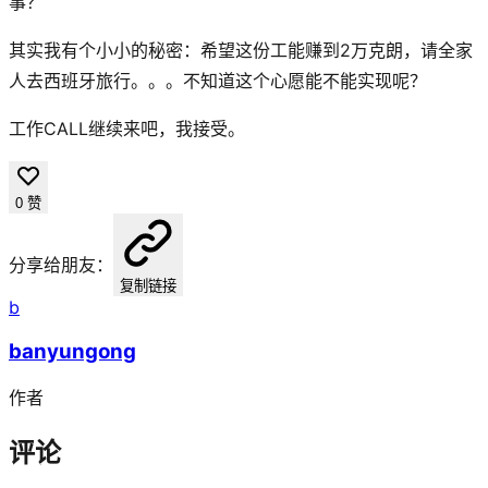
事？
其实我有个小小的秘密：希望这份工能赚到2万克朗，请全家
人去西班牙旅行。。。不知道这个心愿能不能实现呢？
工作CALL继续来吧，我接受。
0
赞
分享给朋友：
复制链接
b
banyungong
作者
评论