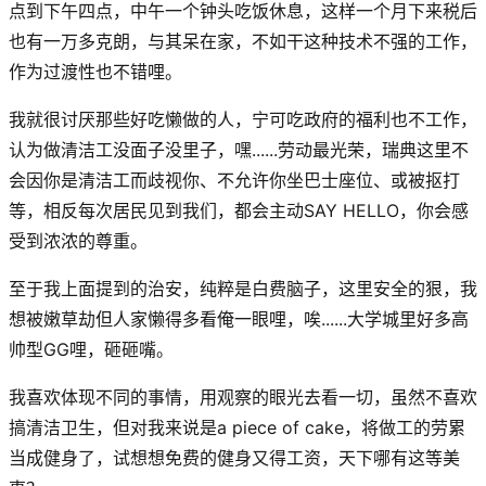
点到下午四点，中午一个钟头吃饭休息，这样一个月下来税后
也有一万多克朗，与其呆在家，不如干这种技术不强的工作，
作为过渡性也不错哩。
我就很讨厌那些好吃懒做的人，宁可吃政府的福利也不工作，
认为做清洁工没面子没里子，嘿......劳动最光荣，瑞典这里不
会因你是清洁工而歧视你、不允许你坐巴士座位、或被抠打
等，相反每次居民见到我们，都会主动SAY HELLO，你会感
受到浓浓的尊重。
至于我上面提到的治安，纯粹是白费脑子，这里安全的狠，我
想被嫩草劫但人家懒得多看俺一眼哩，唉......大学城里好多高
帅型GG哩，砸砸嘴。
我喜欢体现不同的事情，用观察的眼光去看一切，虽然不喜欢
搞清洁卫生，但对我来说是a piece of cake，将做工的劳累
当成健身了，试想想免费的健身又得工资，天下哪有这等美