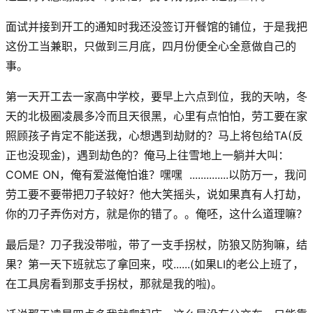
面试并接到开工的通知时我还没签订开餐馆的铺位，于是我把
这份工当兼职，只做到三月底，四月份便全心全意做自己的
事。
第一天开工去一家高中学校，要早上六点到位，我的天呐，冬
天的北极圈凌晨多冷而且天很黑，心里有点怕怕，劳工要在家
照顾孩子肯定不能送我，心想遇到劫财的？马上将包给TA(反
正也没现金)，遇到劫色的？俺马上往雪地上一躺并大叫：
COME ON，俺有爱滋俺怕谁？嘿嘿 ..............以防万一，我问
劳工要不要带把刀子较好？他大笑摇头，说如果真有人打劫，
你的刀子弄伤对方，就是你的错了。。俺呸，这什么道理嘛？
最后是？刀子我没带啦，带了一支手拐杖，防狼又防狗嘛，结
果？第一天下班就忘了拿回来，哎......(如果LI的老公上班了，
在工具房看到那支手拐杖，那就是我的啦)。