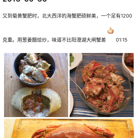
又到菊黄蟹肥时，北大西洋的海蟹肥硕鲜美，一个足有1200
克重。用葱姜醋烩炒，味道不比阳澄湖大闸蟹差
01:15