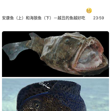
安康鱼（上）和海狼鱼（下）－越丑的鱼越好吃
23:59