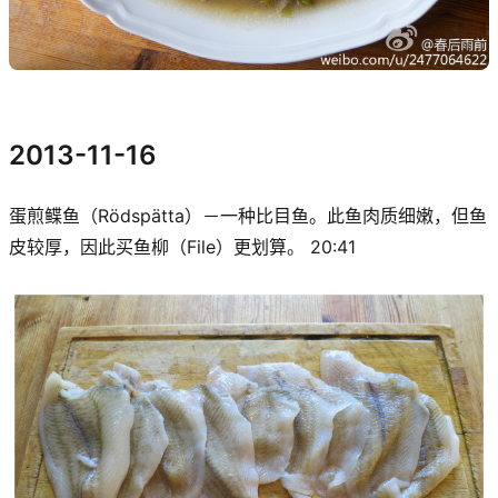
2013-11-16
蛋煎鲽鱼（Rödspätta）－一种比目鱼。此鱼肉质细嫩，但鱼
皮较厚，因此买鱼柳（File）更划算。 20:41